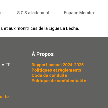
me
S.O.S allaitement
Espace Membre
 et aux monitrices de la Ligue La Leche.
À Propos
LLAITE
Rapport annuel 2024-2025
Politiques et règlements
Code de conduite
Politique de confidentialité
ur le