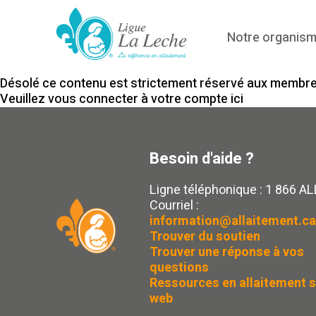
Notre organis
Désolé ce contenu est strictement réservé aux membres
Veuillez vous connecter à votre compte
ici
Besoin d'aide ?
Ligne téléphonique : 1 866 A
Courriel :
information@allaitement.ca
Trouver du soutien
Trouver une réponse à vos
questions
Ressources en allaitement s
web