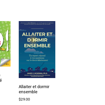
e
é
Allaiter et dormir
ensemble
u panier
$
29.00