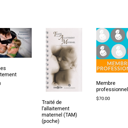
outer au panier
Ajouter au panier
hes
aitement
Membre
0
professionnel
outer au panier
$
70.00
Traité de
l’allaitement
Ajouter a
maternel (TAM)
(poche)