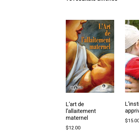
par
prix
croissan
L’ins
L’art de
appri
l’allaitement
maternel
$
15.0
$
12.00
Aj