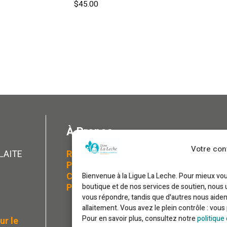
$
45.00
Ajouter au panier
À Propos
Votre conf
LLAITE
Rapport annuel 2024-2025
Politiques et règlements
Code de conduite
Bienvenue à la Ligue La Leche. Pour mieux v
Politique de confidentialité
boutique et de nos services de soutien, nous 
vous répondre, tandis que d'autres nous aide
allaitement. Vous avez le plein contrôle : vou
Pour en savoir plus, consultez notre
politique
ur le