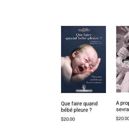
Ajouter au panier
A pro
Que faire quand
sevr
bébé pleure ?
$
20.0
$
20.00