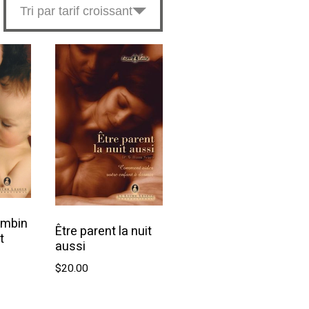
Tri par tarif croissant
ambin
Être parent la nuit
t
aussi
$
20.00
u panier
Ajouter au panier