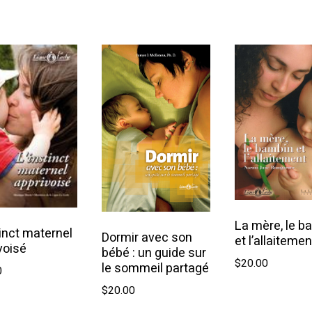
t
La mère, le b
tinct maternel
Dormir avec son
et l’allaitemen
voisé
bébé : un guide sur
$
20.00
le sommeil partagé
0
$
20.00
Ajouter a
outer au panier