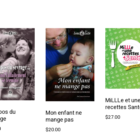
Ajouter au panier
MiLLLe et un
recettes Sant
pos du
Mon enfant ne
$
27.00
age
mange pas
0
$
20.00
Ajouter a