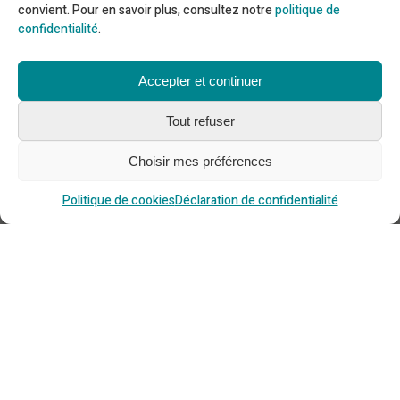
convient. Pour en savoir plus, consultez notre
politique de
confidentialité
.
Besoin d'aide ?
Accepter et continuer
Ligne téléphonique : 1 866 ALLAITE
Tout refuser
Courriel :
information@allaitement.ca
Trouver du soutien
Choisir mes préférences
Trouver une réponse à vos questions
Ressources en allaitement sur le web
Politique de cookies
Déclaration de confidentialité
À Propos
Rapport annuel 2024-2025
Politiques et règlements
Code de conduite
Politique de confidentialité