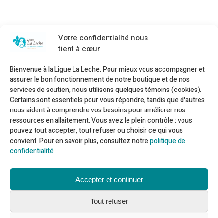
Votre confidentialité nous
tient à cœur
Bienvenue à la Ligue La Leche. Pour mieux vous accompagner et
assurer le bon fonctionnement de notre boutique et de nos
services de soutien, nous utilisons quelques témoins (cookies).
Certains sont essentiels pour vous répondre, tandis que d'autres
nous aident à comprendre vos besoins pour améliorer nos
ressources en allaitement. Vous avez le plein contrôle : vous
Besoin d'aide ?
pouvez tout accepter, tout refuser ou choisir ce qui vous
convient. Pour en savoir plus, consultez notre
politique de
confidentialité
.
Ligne téléphonique : 1 866 ALLAITE
Courriel :
information@allaitement.ca
Trouver du soutien
Accepter et continuer
Trouver une réponse à vos questions
Ressources en allaitement sur le web
Tout refuser