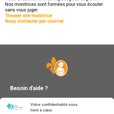
Nos monitrices sont formées pour vous écouter
sans vous juger.
Trouver une monitrice
Nous contacter par courriel
Besoin d'aide ?
Ligne téléphonique : 1 866 ALLAITE
Courriel :
information@allaitement.ca
Votre confidentialité nous
Trouver du soutien
tient à cœur