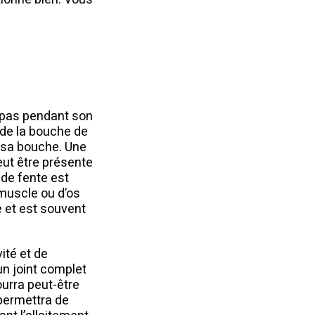
e pas pendant son
t de la bouche de
e sa bouche. Une
eut être présente
 de fente est
 muscle ou d’os
e et est souvent
ité et de
un joint complet
ourra peut-être
 permettra de