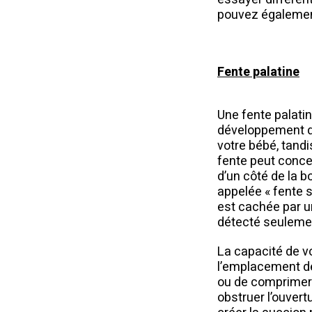
pouvez égalemen
Fente palatine
Une fente palati
développement dan
votre bébé, tandi
fente peut concer
d’un côté de la 
appelée « fente 
est cachée par un
détecté seulemen
La capacité de vo
l’emplacement de
ou de comprimer e
obstruer l’ouvert