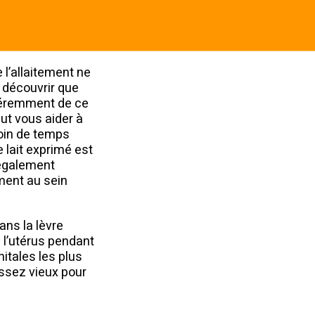
 l’allaitement ne
z découvrir que
fféremment de ce
ut vous aider à
soin de temps
e lait exprimé est
 également
ement au sein
ans la lèvre
s l’utérus pendant
itales les plus
ssez vieux pour