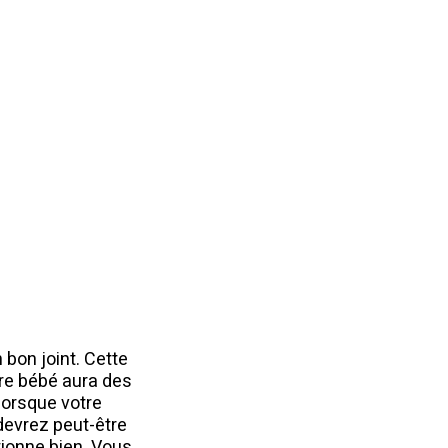
n bon joint. Cette
tre bébé aura des
 lorsque votre
devrez peut-être
tionne bien. Vous