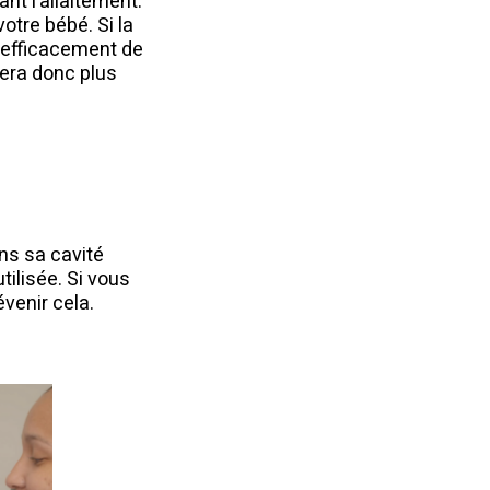
nt l’allaitement.
tre bébé. Si la
n efficacement de
 sera donc plus
ans sa cavité
tilisée. Si vous
évenir cela.