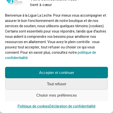
Trouver une réponse à vos questions
tient à cœur
Ressources en allaitement sur le web
Bienvenue à la Ligue La Leche. Pour mieux vous accompagner et
assurer le bon fonctionnement de notre boutique et de nos
À Propos
services de soutien, nous utilisons quelques témoins (cookies).
Certains sont essentiels pour vous répondre, tandis que d'autres
Rapport annuel 2024-2025
nous aident à comprendre vos besoins pour améliorer nos
Politiques et règlements
ressources en allaitement. Vous avez le plein contrôle : vous
Code de conduite
pouvez tout accepter, tout refuser ou choisir ce qui vous
Politique de confidentialité
convient. Pour en savoir plus, consultez notre
politique de
confidentialité
.
Suivez-nous
Accepter et continuer
Tout refuser
OK
Choisir mes préférences
Politique de cookies
Déclaration de confidentialité