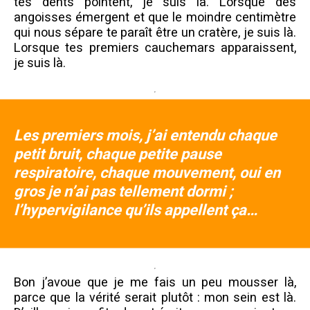
tes dents pointent, je suis là. Lorsque des
angoisses émergent et que le moindre centimètre
qui nous sépare te paraît être un cratère, je suis là.
Lorsque tes premiers cauchemars apparaissent,
je suis là.
Les premiers mois, j’ai entendu chaque
petit bruit, chaque petite pause
respiratoire, chaque mouvement, oui en
gros je n’ai pas tellement dormi ;
l’hypervigilance qu’ils appellent ça…
Bon j’avoue que je me fais un peu mousser là,
parce que la vérité serait plutôt : mon sein est là.