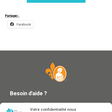
Partager :
Facebook
Besoin d'aide ?
Ligne téléphonique : 1 866 ALLAITE
Votre confidentialité nous
Courriel :
information@allaitement.ca