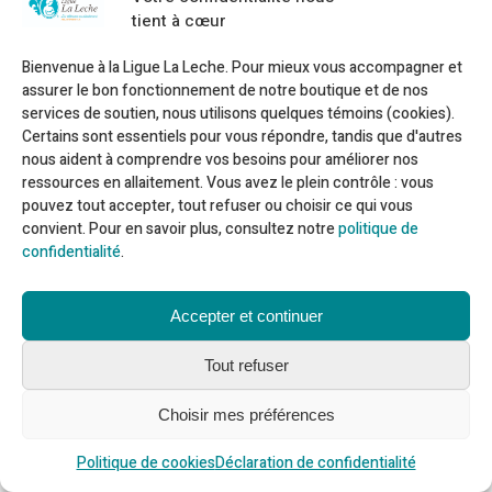
tient à cœur
À Propos
Bienvenue à la Ligue La Leche. Pour mieux vous accompagner et
Rapport annuel 2024-2025
assurer le bon fonctionnement de notre boutique et de nos
Politiques et règlements
services de soutien, nous utilisons quelques témoins (cookies).
Code de conduite
Certains sont essentiels pour vous répondre, tandis que d'autres
Politique de confidentialité
nous aident à comprendre vos besoins pour améliorer nos
ressources en allaitement. Vous avez le plein contrôle : vous
pouvez tout accepter, tout refuser ou choisir ce qui vous
Suivez-nous
convient. Pour en savoir plus, consultez notre
politique de
confidentialité
.
OK
Accepter et continuer
Tout refuser
Choisir mes préférences
Politique de cookies
Déclaration de confidentialité