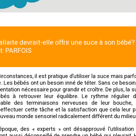
llaite devrait-elle offrir une suce à son bébé?
t: PARFOIS
rconstances, il est pratique d’utiliser la suce mais parfo
e. Les bébés ont un besoin inné de téter. Sans ce besoin,
mentation nécessaire pour grandir et croître. De plus, la 
ébés à retrouver leur équilibre. Le rythme régulier d
éable des terminaisons nerveuses de leur bouche, 
effectuer cette tâche et la satisfaction que cela leur p
uveau monde sensoriel radicalement différent du milieu i
époque, des « experts » ont désapprouvé l’utilisation
t aussi déconseillé de prendre un bébé qui pleurait.