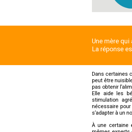
Une mère qui a
La réponse es
Dans certaines ci
peut être nuisibl
pas obtenir l’ali
Elle aide les b
stimulation agr
nécessaire pour 
s’adapter à un no
À une certaine 
mêmes experts on