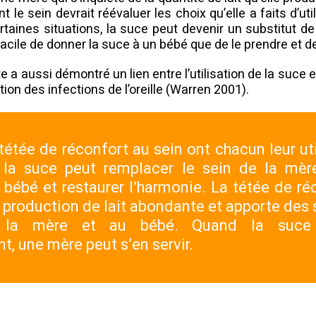
t le sein devrait réévaluer les choix qu’elle a faits d’uti
taines situations, la suce peut devenir un substitut de 
facile de donner la suce à un bébé que de le prendre et de
 a aussi démontré un lien entre l’utilisation de la suce 
on des infections de l’oreille (Warren 2001).
tétée de réconfort au sein ont chacun leur util
a suce peut remplacer le sein de la mère
 bébé et restaurer l’harmonie. La tétée de ré
 production de lait abondante et apporte des
à la mère et au bébé. Quand la suce e
t, une mère peut s’en servir.