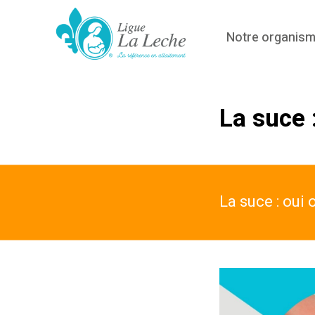
Notre organis
La suce 
La suce : oui 