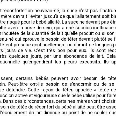
t réconforter un nouveau-né, la suce n’est pas l’instr
 mère devrait l’éviter jusqu’à ce que l’allaitement soit bi
tre risqué pour le bébé allaité. La suce ne devrait pas êt
culté avec la prise du sein, qui a une succion inefficac
’inquiète de la quantité de lait qu’elle produit ou si son 
au-né qui éprouve le besoin de téter devrait plutôt se fai
tètent presque continuellement ou durant de longues 
rs jours de vie. C’est très bon pour eux. Ils sont ré
rès quelques jours, par une abondance de lait. Cela 
tionnelle qu’engendrent les pleurs excessifs. Ils a
dissent, certains bébés peuvent avoir besoin de té
in. Peut-être ont-ils besoin de s’endormir ou de se r
e détendre. Cette façon de téter, appelée « tétée de 
uccion active et vigoureuse que le bébé utilise pour faire 
. Dans ces circonstances, certaines mères vont choisir d
esoin de tétée de réconfort du bébé allaité peut être ass
’écoulement du lait diminue au point de ne couler qu