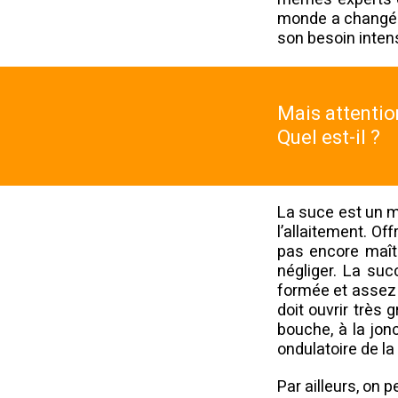
monde a changé e
son besoin intens
Mais attention
Quel est-il ?
La suce est un ma
l’allaitement. Of
pas encore maîtr
négliger. La suc
formée et assez r
doit ouvrir très
bouche, à la jon
ondulatoire de l
Par ailleurs, on 