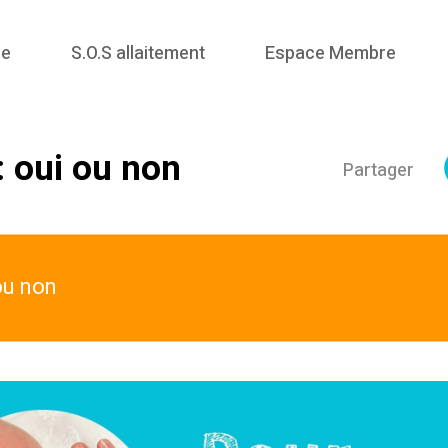
me
S.O.S allaitement
Espace Membre
: oui ou non
Partager
ou non