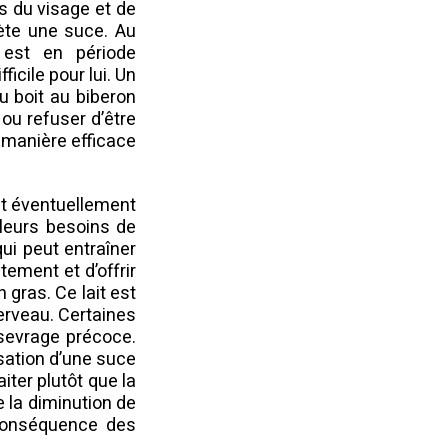
s du visage et de
ète une suce. Au
 est en période
icile pour lui. Un
u boit au biberon
 ou refuser d’être
de manière efficace
 et éventuellement
 leurs besoins de
ui peut entraîner
tement et d’offrir
n gras. Ce lait est
erveau. Certaines
 sevrage précoce.
sation d’une suce
iter plutôt que la
 la diminution de
a conséquence des