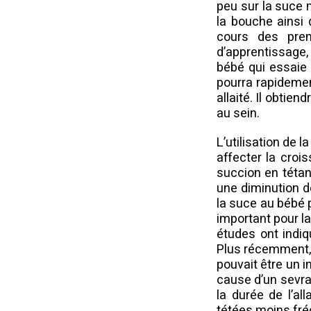
peu sur la suce 
la bouche ainsi
cours des prem
d’apprentissage, 
bébé qui essaie 
pourra rapidement
allaité. Il obtien
au sein.
L’utilisation de 
affecter la croi
succion en tétan
une diminution de
la suce au bébé pe
important pour l
études ont indiq
Plus récemment, 
pouvait être un i
cause d’un sevra
la durée de l’al
tétées moins fr