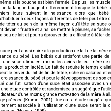
même si la bouche est bien fermée. De plus, les muscle
 que la langue bougent différemment lorsque le bébé t
iers jours suivant la naissance, alors que bébé
s’habituer à deux façons différentes de téter peut être diff
de téter au sein de la même façon qu’il tète sa suce o
 devenir frustré et ainsi se mettre à pleurer, se fâcher
dra peu de lait et pourra éprouver de la difficulté à téter 
la suce peut aussi nuire à la production de lait de la mère
ssance du bébé. Les bébés qui satisfont une partie de
t une suce stimulent moins les seins de leur mère ce q
 la production lactée. Le fait de réduire le temps d’allai
ut le priver du lait de fin de tétée, riche en calories et e
a croissance du bébé et pour le développement de son c
ué que l’utilisation d’une suce était associée avec un
une étude contrôlée et randomisée a suggéré que l’utili
ndicateur d’une moins grande motivation de la mère à alla
ge précoce (Kramer 2001). Une autre étude suggère que
laitement associée à l’utilisation d’une suce serait l
équentes (Howard 1999).