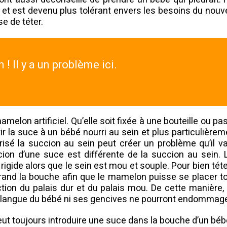
t est devenu plus tolérant envers les besoins du nou
e de téter.
 ! Il y a un problème ici.
melon artificiel. Qu’elle soit fixée à une bouteille ou pas,
frir la suce à un bébé nourri au sein et plus particulièreme
isé la succion au sein peut créer un problème qu’il 
cion d’une suce est différente de la succion au sein.
igide alors que le sein est mou et souple. Pour bien téte
 grand la bouche afin que le mamelon puisse se placer t
ction du palais dur et du palais mou. De cette manière
a langue du bébé ni ses gencives ne pourront endommag
peut toujours introduire une suce dans la bouche d’un bé