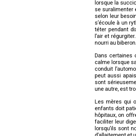
lorsque la succi
se suralimenter 
selon leur besoin
s’écoule à un ry
téter pendant di
l’air et régurgit
nourri au biberon
Dans certaines c
calme lorsque sa 
conduit l’automob
peut aussi apais
sont sérieusemen
une autre, est tr
Les mères qui on
enfants doit pat
hôpitaux, on off
faciliter leur di
lorsqu’ils sont 
d’allaitement et 