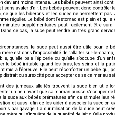
on devient moins intense. Les bébés peuvent ainsi conti
et sans avaler d’air. Les bébés peuvent donc contrôler l
, ce que les biberons et les suces ne permettent pas. Au
thme régulier. Le bébé dont l’estomac est plein et qui a
x minutes supplémentaires peut facilement être sural
er. Dans ce cas, la suce peut rendre un très grand servi
.
irconstances, la suce peut aussi être utile pour le bébé
mère est dans l’impossibilité de l’allaiter sur-le-champ, 
ile, qu’elle paie l’épicerie ou qu’elle s’occupe d’un enf
er le bébé irritable quand les bras, les seins et la pa
t mis à l’épreuve. Elle peut réconforter un bébé qui, p
op distrait ou surexcité pour accepter de se calmer au sei
t des jumeaux allaités trouvent la suce bien utile l
ienter un peu avant que sa maman puisse s’occuper de l
re la suce aux bébés prématurés afin de stimuler leur ré
gestion et aussi afin de les aider à associer la succion a
nourris par gavage. La surutilisation de la suce peut cr
une mère qui s’inquiète de la quantité de lait qu’elle produ