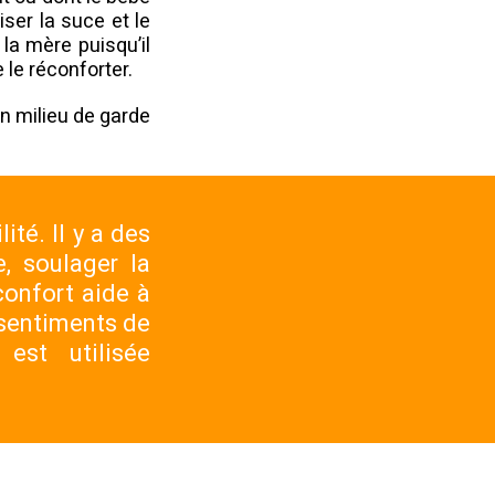
liser la suce et le
la mère puisqu’il
 le réconforter.
en milieu de garde
ité. Il y a des
, soulager la
confort aide à
 sentiments de
st utilisée