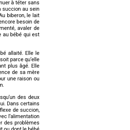
nuer à téter sans
a succion au sein
 biberon, le lait
 encore besoin de
imenté, avaler de
ce au bébé qui est
 allaité. Elle le
soit parce qu’elle
ant plus âgé. Elle
tience de sa mère
our une raison ou
n.
orsqu’un des deux
ui. Dans certains
flexe de succion,
vec l’alimentation
éer des problèmes
it ou dont le bébé