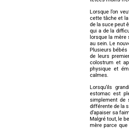
Lorsque l’on veu
cette tâche et la
de la suce peut ê
qui a de la diffi
lorsque la mère s
au sein. Le nouve
Plusieurs bébés 
de leurs premie
colostrum et ap
physique et émo
calmes.
Lorsqu’ils gran
estomac est ple
simplement de s
différente de la s
d’apaiser sa faim
Malgré tout, le b
mère parce que l