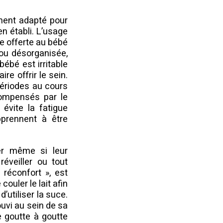
ument adapté pour
en établi. L’usage
re offerte au bébé
e ou désorganisée,
bébé est irritable
re offrir le sein.
périodes au cours
compensés par le
évite la fatigue
pprennent à être
ter même si leur
éveiller ou tout
réconfort », est
couler le lait afin
’utiliser la suce.
ouvi au sein de sa
e goutte à goutte