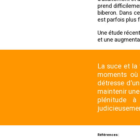
prend difficilemen
biberon. Dans cer
est parfois plus 
Une étude récente
et une augmentati
La suce et la 
moments où l
détresse d’un
maintenir une
plénitude 
judicieusemen
Références: