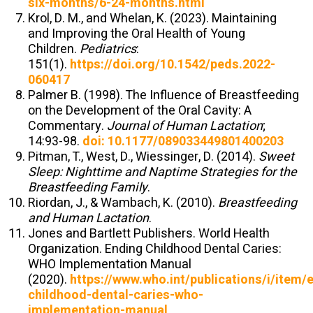
six-months/6-24-months.html
Krol, D. M., and Whelan, K. (2023). Maintaining
and Improving the Oral Health of Young
Children.
Pediatrics
:
151(1).
https://doi.org/10.1542/peds.2022-
060417
Palmer B. (1998). The Influence of Breastfeeding
on the Development of the Oral Cavity: A
Commentary.
Journal of Human Lactation
;
14:93-98.
doi: 10.1177/089033449801400203
Pitman, T., West, D., Wiessinger, D. (2014).
Sweet
Sleep: Nighttime and Naptime Strategies for the
Breastfeeding Family
.
Riordan, J., & Wambach, K. (2010).
Breastfeeding
and Human Lactation
.
Jones and Bartlett Publishers. World Health
Organization. Ending Childhood Dental Caries:
WHO Implementation Manual
(2020).
https://www.who.int/publications/i/item/
childhood-dental-caries-who-
implementation-manual