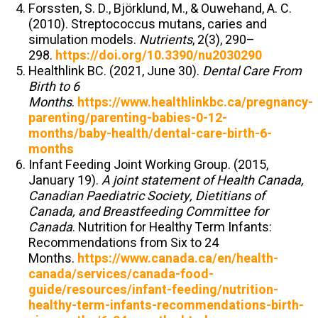
Forssten, S. D., Björklund, M., & Ouwehand, A. C.
(2010). Streptococcus mutans, caries and
simulation models.
Nutrients
, 2(3), 290–
298.
https://doi.org/10.3390/nu2030290
Healthlink BC. (2021, June 30).
Dental Care From
Birth to 6
Months
.
https://www.healthlinkbc.ca/pregnancy-
parenting/parenting-babies-0-12-
months/baby-health/dental-care-birth-6-
months
Infant Feeding Joint Working Group. (2015,
January 19).
A joint statement of Health Canada,
Canadian Paediatric Society, Dietitians of
Canada, and Breastfeeding Committee for
Canada
. Nutrition for Healthy Term Infants:
Recommendations from Six to 24
Months.
https://www.canada.ca/en/health-
canada/services/canada-food-
guide/resources/infant-feeding/nutrition-
healthy-term-infants-recommendations-birth-