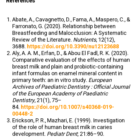
Références
Abate, A., Cavagnetto, D., Fama, A., Maspero, C., &
Farronato, G. (2020). Relationship between
Breastfeeding and Malocclusion: A Systematic
Review of the Literature.
Nutrients
, 12(12),
3688.
https://doi.org/10.3390/nu12123688
Aly, A. A. M., Erfan, D., & Abou El Fadl, R. K. (2020).
Comparative evaluation of the effects of human
breast milk and plain and probiotic-containing
infant formulas on enamel mineral content in
primary teeth: an in vitro study.
European
Archives of Paediatric Dentistry : Official Journal
of the European Academy of Paediatric
Dentistry
, 21(1), 75–
84.
https://doi.org/10.1007/s40368-019-
00448-2
Erickson, P. R., Mazhari, E. (1999). Investigation
of the role of human breast milk in caries
development.
Pediatr Dent
; 21:86–90.