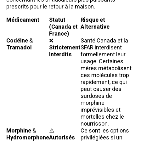
prescrits pour le retour à la maison.
Médicament
Statut
Risque et
(Canada et
Alternative
France)
Codéine
&
❌
Santé Canada et la
Tramadol
Strictement
SFAR interdisent
Interdits
formellement leur
usage. Certaines
mères métabolisent
ces molécules trop
rapidement, ce qui
peut causer des
surdoses de
morphine
imprévisibles et
mortelles chez le
nourrisson.
Morphine
&
⚠️
Ce sont les options
Hydromorphone
Autorisés
privilégiées si un