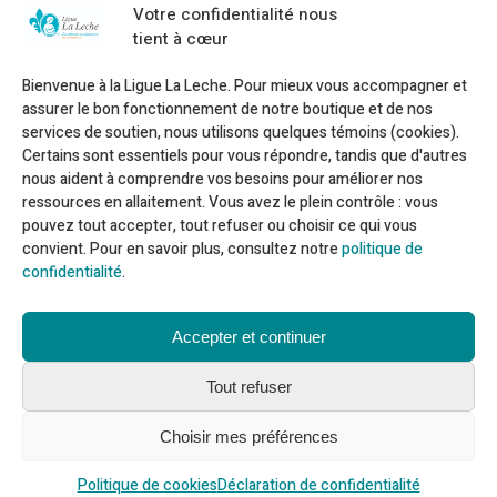
Courriel :
information@allaitement.ca
Votre confidentialité nous
Trouver du soutien
tient à cœur
Trouver une réponse à vos questions
Bienvenue à la Ligue La Leche. Pour mieux vous accompagner et
Ressources en allaitement sur le web
assurer le bon fonctionnement de notre boutique et de nos
services de soutien, nous utilisons quelques témoins (cookies).
À Propos
Certains sont essentiels pour vous répondre, tandis que d'autres
nous aident à comprendre vos besoins pour améliorer nos
ressources en allaitement. Vous avez le plein contrôle : vous
Rapport annuel 2024-2025
pouvez tout accepter, tout refuser ou choisir ce qui vous
Politiques et règlements
convient. Pour en savoir plus, consultez notre
politique de
Code de conduite
confidentialité
.
Politique de confidentialité
Accepter et continuer
Suivez-nous
Tout refuser
OK
Choisir mes préférences
Politique de cookies
Déclaration de confidentialité